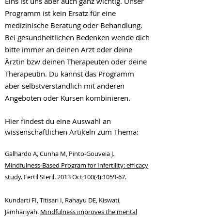
Eins ist uns aber auch ganz wichtig. Unser
Programm ist kein Ersatz für eine
medizinische Beratung oder Behandlung.
Bei gesundheitlichen Bedenken wende dich
bitte immer an deinen Arzt oder deine
Ärztin bzw deinen Therapeuten oder deine
Therapeutin. Du kannst das Programm
aber selbstverständlich mit anderen
Angeboten oder Kursen kombinieren.
Hier findest du eine Auswahl an
wissenschaftlichen Artikeln zum Thema:
Galhardo A, Cunha M, Pinto-Gouveia J.
Mindfulness-Based Program for Infertility: efficacy
study.
Fertil Steril. 2013 Oct;100(4):10
59-67.
Kundarti FI, Titisari I, Rahayu DE, Kiswat
i,
Jamhariyah.
Mindfulness improves the mental