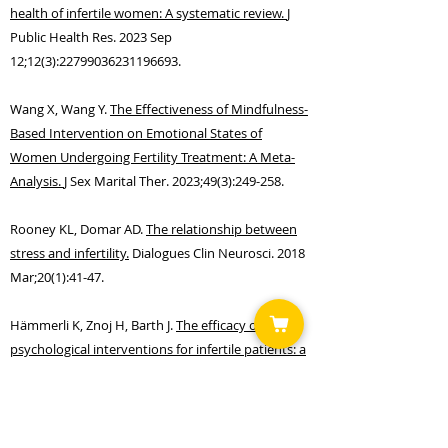
health of infertile women: A systematic review.
J
Public Health Res. 2023 Sep
12;12(3):
22799036231196693
.
Wang X, Wang Y.
The Effectiv
eness of Mindfulness-
Based Intervention on Emotional States of
Women Undergoing Fertility Treatment: A Meta-
Analysis.
J Sex Marital Ther. 2023;49(3):249-258.
Rooney KL, Domar AD
.
The relationship between
stress and infertility.
Dialogues Clin Neurosci. 2018
Mar;20(1):41-47.
Hämmerli K, Znoj H, Barth J.
The efficacy of
psychological interventions for infertile patients: a
meta-analysis examining mental health and
pregnancy rate.
Hum Reprod Update. 2009 May-
Jun;15(3):279-95.